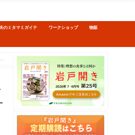
夫のミタマミガイテ
ワークショップ
物販
し
て
一