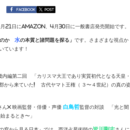
Facebook
post
4月21日にamazon、4月30日に一般書店発売開始です。
水
なのか
の本質と諸問題を探る」
です。さまざまな視点か
いています！
内編第二回 「カリスマ大王であり実質初代となる天皇
郡から来ていた! 古代ヤマト王権（ ３〜４世紀）の真の
白鳥哲
さん× 映画監督・俳優・声優
監督の対談 「光と闇
の始まるとき〜」
皆川剛志
の窓から見る日本』では、西洋占星術師の
さんに