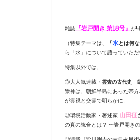
『岩戸開き 第18
号』
雑誌
が
水
（特集テーマは、
「
とは何
ら「水」について語っていただ
特集以外では、
◎大人気連載・
畿
霊査の古代史
崇神は、朝鮮半島にあった帯方
が霊視と交霊で明らかに」
山田征
◎環境活動家・著述家
の真の統合とは？ 〜岩戸開き
◎連載『皆川剛志の古典占星術