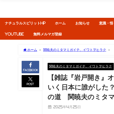
ナチュラルスピリットHP
ホーム
お知らせ
意識・悟
YouTube
無料メルマガ登録
ホーム
関暁夫のミタマミガイテ、イワトヲヒラク
た？ 日本国のスクラップ＆ビルドが唯一の道 関暁夫のミタマ
関暁夫のミタマミガイテ、イワトヲヒラク
Facebook
【雑誌『岩戸開き』
post
いく日本に誰がした
の道 関暁夫のミタマミ
2025年4月25日