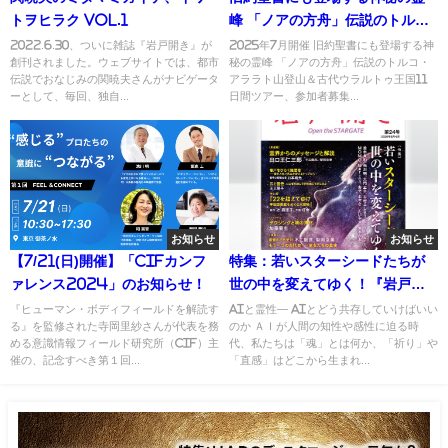
トヲヒラク Vol.1
峰 「ノアの方舟」伝説のトル
コ・アララト山登山＆古代ウラ
2022.6.30、ついに雑誌『岩戸開き』が
2025年7月開催 旧約聖書にも登場する神
創刊されました。ウェブサイトでは、都市
秘の霊峰 「ノアの方舟」伝説のトルコ・
ルトゥ王国11日間ツアー、参加
伝説でおなじみの関暁夫さんがナビゲータ
アララト山登山＆古代ウラルトゥ王国11
者募集中！
ーとして、毎回、独自...
日間ツアー、参加者募集...
お知らせ
お知らせ
【7/21(日)開催】「CIFカンフ
特集：若いスターシードたちが
ァレンス2024」のお知らせ！
世の中を変えてゆく！『岩戸開
き』第24号が発売です！
『ヒューマン・ボディフィールドを解読す
AIと霊性― AIとどう共存していけばいい
る』を監修された寺岡里紗さんが代表を務
のか ＡＩが人間の知性や感性に迫る時
める意識情報フィールド研究所（CIF）主
代、私たちは「魂」とは何か、「祈り」や
催の、記念すべき第１回...
「直感」はどこから生まれ...