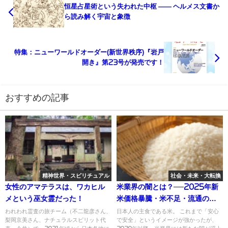
恒星占星術という失われた中枢 ―― ヘルメス文書か
ら読み解く宇宙と象徴
特集：ニューワールドオーダー(新世界秩序)『岩戸
開き』第23号が発売です！
おすすめの記事
精神世界・スピリチュアル
社会・未来・大転換
女性のアマテラスは、ワカヒル
米業界の闇とは？──2025年新
メという巫女霊だった！
米価格暴騰・米不足・流通の不
透明さを徹底解説
われわれ霊査の旅チーム（不二龍彦さん、
日本人の主食である米。 これまで「安心
梨岡京美さん、ナチュラルスピリット代
で安全」というイメージが強かったが、