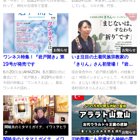
表・今井）で、2021年頃から日本各地に
2020年以降、米業界には新たな闇が浮上
行って、神社や古墳等で霊査...
している。 コロナ禍、円安...
お知らせ
お知らせ
ワンネス特集！『岩戸開き』第
いま注目の土着民族宗教家の
19号が発売です
「きりん」さん初登場！『岩戸
開き16号』
6月20日(金)Amazon、6月30日(月)に
現在発売中の『岩戸開き16号』の特集で
書店にて、『岩戸開き』第19号が発売！
は！ 特別インタビューとして、今大注目
今回の特集は「ワンネスとは」。 最近、
の、まじない屋きりん堂店主であり、嶽啓
ワンネスの流れ...
道杜頭のきりんさんにご登場...
関暁夫のミタマミガイテ、イワトヲヒラ
ク
お知らせ
関暁夫のミタマミガイテ、イワ
旧約聖書にも登場する神秘の霊