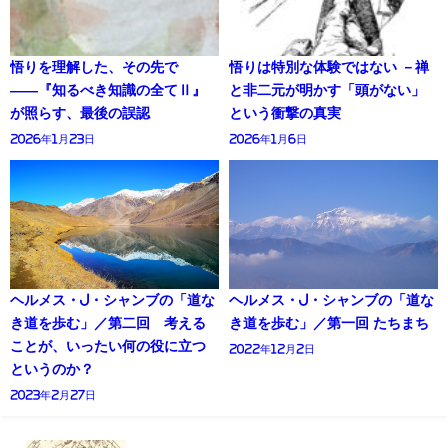
悟りを理解した、その先で
悟りは特別な体験ではない －禅
――『知るべき知識の全てⅡ』
と非二元が明かす「頭がない」
が照らす、最後の誤認
という衝撃の真実
2026年1月23日
2026年1月6日
ヘルメス・J・シャンブの「道な
ヘルメス・J・シャンブの「道な
き道を歩む」／第二回 考える
き道を歩む」／第一回 たちまち
ことが、いったい何の役に立つ
2022年12月2日
というのか？
2023年2月27日