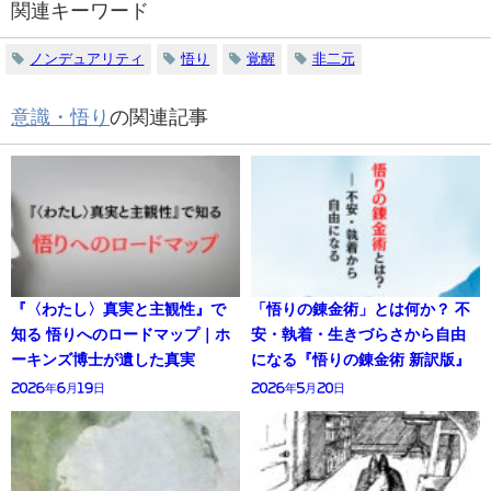
関連キーワード
ノンデュアリティ
悟り
覚醒
非二元
意識・悟り
の関連記事
『〈わたし〉真実と主観性』で
「悟りの錬金術」とは何か？ 不
知る 悟りへのロードマップ｜ホ
安・執着・生きづらさから自由
ーキンズ博士が遺した真実
になる『悟りの錬金術 新訳版』
2026年6月19日
2026年5月20日