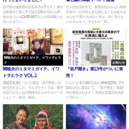
岩戸開き編集部の広告担当のTです！ 本日
日々の生活の中で、原因のわからない体調
は銀座のど真ん中で11月19日(日)から開
不良や、心の揺らぎを感じることはありま
催されているChieArtさんの原画展にお
せんか？ 私たちの心と体は、目に見えな
伺いさせてい...
いエネルギー、すなわち「気...
関暁夫のミタマミガイテ、イワトヲヒラ
ク
お知らせ
関暁夫のミタマミガイテ、イワ
『岩戸開き』第13号がついに発
トヲヒラク Vol.1
売！
2022.6.30、ついに雑誌『岩戸開き』が
いよいよ 6月30日(日)にAmazon、7月
創刊されました。ウェブサイトでは、都市
10日(水)に書店にて、『岩戸開き』第13
伝説でおなじみの関暁夫さんがナビゲータ
号が発売されます！ 今回は霊査の古代史
ーとして、毎回、独自...
に代わり...