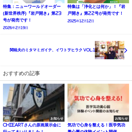
特集：ニューワールドオーダー
特集は「浄化とは何か」！『岩
(新世界秩序)『岩戸開き』第23
戸開き』第22号が発売です！
号が発売です！
2025年12月12日
2026年2月19日
関暁夫のミタマミガイテ、イワトヲヒラク Vol.1
おすすめの記事
お知らせ
お知らせ
ChieArtさんの原画展示会に
気功で心身を整える！医学気功
行ってまいりました！
養心圓の体験イベント開催