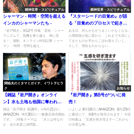
精神世界・スピリチュアル
精神世界・スピリチュアル
シャーマン - 時間・空間を超える
『スターシードの目覚め』が語
インカのシャーマンたち -
る「目覚めのプロセスで起きる5
つのサイン」
『岩戸開き』第12号 特集「霊術・シャー
ある日、何もかもがうまくいかなくなる。
マニズムで、危機を乗り越え、神に至
人間関係が急に変わり、これまで大切にし
る！」連動、オンライン特別記事 シャー
てきたものが手からこぼれ落ちていく。
マン - 時間・空間を超え...
そして、理由もわからない...
関暁夫のミタマミガイテ、イワトヲヒラ
ク
お知らせ
【雑誌『岩戸開き』オンライ
『岩戸開き』第8号がついに発
ン】水も土地も他国に奪われて
売！
いく日本に誰がした？ 日本国
雑誌『岩戸開き 第18号』が4月21日に
いよいよ 8月18日にAmazon、8月29日
amazon、4月30日に一般書店発売開始
に書店にて、第8号が発売されます！ 今回
のスクラップ＆ビルドが唯一の
です。 （特集テーマは、「水とは何なの
の特集は 「五感を研ぎ澄ます―これから
道 関暁夫のミタマミガイテ、
か 水の本質と諸問題...
の大変な時...
イワトヲヒラク Vol.17