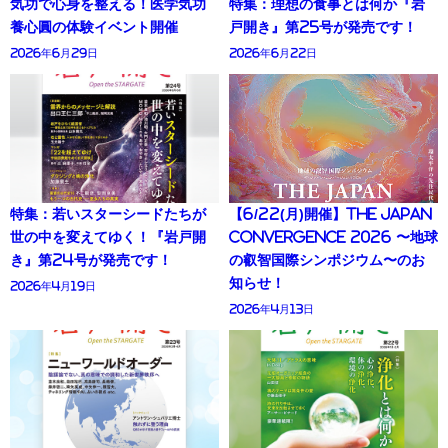
気功で心身を整える！医学気功
特集：理想の食事とは何か『岩
養心圓の体験イベント開催
戸開き』第25号が発売です！
2026年6月29日
2026年6月22日
特集：若いスターシードたちが
【6/22(月)開催】THE JAPAN
世の中を変えてゆく！『岩戸開
CONVERGENCE 2026 〜地球
き』第24号が発売です！
の叡智国際シンポジウム〜のお
知らせ！
2026年4月19日
2026年4月13日