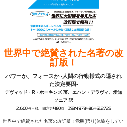
世界中で絶賛された名著の改
訂版！
パワーか、フォースか -人間の行動様式の隠され
た決定要因-
デヴィッド・R・ホーキンズ 著、エハン・デラヴィ、愛知
ソニア 訳
2,600円＋税 四六判480頁 ISBN 9784864512725
世界中で絶賛された名著の改訂版！覚醒(悟り)体験をしてい