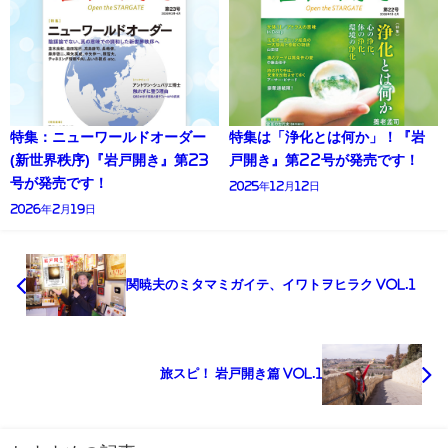
特集：ニューワールドオーダー
特集は「浄化とは何か」！『岩
(新世界秩序)『岩戸開き』第23
戸開き』第22号が発売です！
号が発売です！
2025年12月12日
2026年2月19日
関暁夫のミタマミガイテ、イワトヲヒラク Vol.1
旅スピ！ 岩戸開き篇 Vol.1