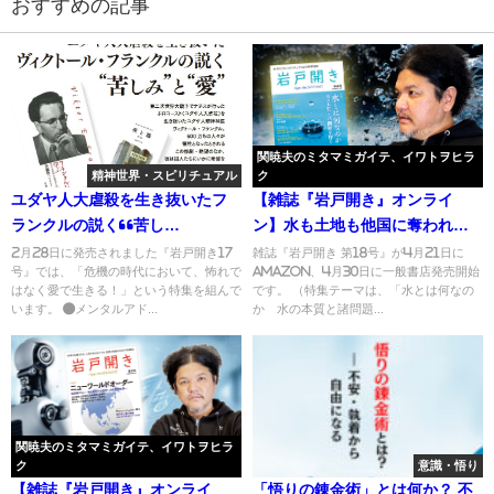
おすすめの記事
関暁夫のミタマミガイテ、イワトヲヒラ
精神世界・スピリチュアル
ク
ユダヤ人大虐殺を生き抜いたフ
【雑誌『岩戸開き』オンライ
ランクルの説く“苦し
ン】水も土地も他国に奪われて
み”と”愛”とは
いく日本に誰がした？ 日本国
2月28日に発売されました『岩戸開き17
雑誌『岩戸開き 第18号』が4月21日に
号』では、「危機の時代において、怖れで
amazon、4月30日に一般書店発売開始
のスクラップ＆ビルドが唯一の
はなく愛で生きる！」という特集を組んで
です。 （特集テーマは、「水とは何なの
道 関暁夫のミタマミガイテ、
います。 ●メンタルアド...
か 水の本質と諸問題...
イワトヲヒラク Vol.17
関暁夫のミタマミガイテ、イワトヲヒラ
ク
意識・悟り
【雑誌『岩戸開き』オンライ
「悟りの錬金術」とは何か？ 不