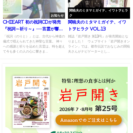
関暁夫のミタマミガイテ、イワトヲヒラ
お知らせ
ク
ChieArt 初の祝詞CDが発売
関暁夫のミタマミガイテ、イワ
『祝詞～祈り～』──言霊が響
トヲヒラク Vol.13
く、祈りの音楽
「祝詞（のりと）」とは、古代から神道の
雑誌『岩戸開き 第13号』が発売開始とな
儀式で唱えられてきた神聖な言葉。 神々
りました！ ウェブサイト「岩戸開きオン
への感謝と祈りを込めた言霊は、時を超え
ライン」では、都市伝説でおなじみの関暁
て今も多くの人の心に響きま...
夫さんがナビゲーターとし...