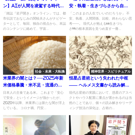
ン】AIが人間を凌駕する時代が
安・執着・生きづらさから自由
やってくる！ 関暁夫のミタマ
になる『悟りの錬金術 新訳版』
「雑誌『岩戸開き』オンライン」では、都
「このままの人生でいいのだろうか」 不
市伝説でおなじみの関暁夫さんがナビゲー
安、執着、人間関係、比較、終わらない思
ミガイテ、イワトヲヒラク
ターとして、毎回、独自の視点から、本誌
考——。 現代人が抱える“生きづら
Vol.19
のコンテンツに絡めて、宇宙...
さ”の根本原因を見つめ直す一冊...
社会・未来・大転換
精神世界・スピリチュアル
米業界の闇とは？──2025年新
恒星占星術という失われた中枢
米価格暴騰・米不足・流通の不
―― ヘルメス文書から読み解く
透明さを徹底解説
宇宙と象徴
日本人の主食である米。 これまで「安心
現代占星術の実践において、惑星のアスペ
で安全」というイメージが強かったが、
クトやハウス配置に重点が置かれるのは当
2020年以降、米業界には新たな闇が浮上
然のことであり、個々の読み解きやリーデ
している。 コロナ禍、円安...
ィング技法の深化は、占術の...