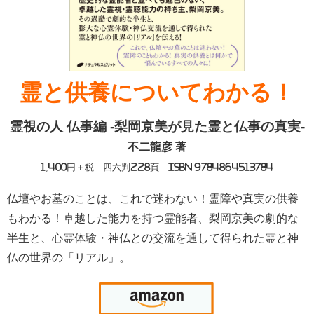
霊と供養についてわかる！
霊視の人 仏事編
-
梨岡京美が見た霊と仏事の真実-
不二龍彦 著
1,400円＋税 四六判228頁 ISBN 9784864513784
仏壇やお墓のことは、これで迷わない！霊障や真実の供養
もわかる！卓越した能力を持つ霊能者、梨岡京美の劇的な
半生と、心霊体験・神仏との交流を通して得られた霊と神
仏の世界の「リアル」。