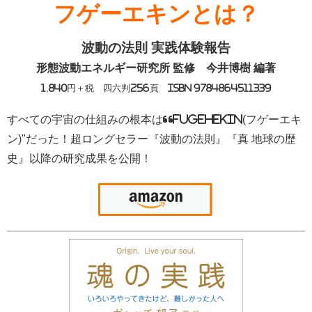
フゲーエキンとは？
波動の法則 実践体験報告
形態波動エネルギー研究所 監修
今井博樹 編著
1,840円＋税 四六判256頁 ISBN 9784864511339
すべての宇宙の仕組みの根本は“FUGEHEKIN(フゲーエキ
ン)"だった！超ロングセラー『波動の法則』『真 地球の歴
史』以降の研究成果を公開！