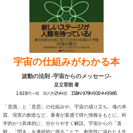
宇宙の仕組みがわかる本
波動の法則 -宇宙からのメッセージ-
足立育朗 著
1,619円＋税 四六判244頁 ISBN 9784931449985
「意識」と「意思」の仕組みや、宇宙の成り立ち、魂の本
質、現実の創造など、著者が直感で得た情報をもとに、科
学的かつ具体的に、分かりやすく解説。宇宙からの「直
観」「閃き」を連続的に得ることで、創造性に溢れた人生