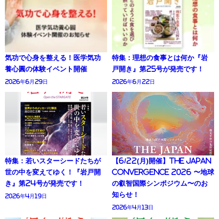
気功で心身を整える！医学気功
特集：理想の食事とは何か『岩
養心圓の体験イベント開催
戸開き』第25号が発売です！
2026年6月29日
2026年6月22日
特集：若いスターシードたちが
【6/22(月)開催】THE JAPAN
世の中を変えてゆく！『岩戸開
CONVERGENCE 2026 〜地球
き』第24号が発売です！
の叡智国際シンポジウム〜のお
知らせ！
2026年4月19日
2026年4月13日