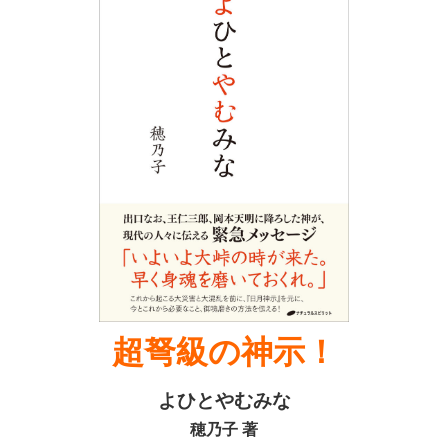
超弩級の神示！
よひとやむみな
穂乃子 著