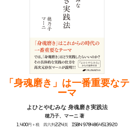
「身魂磨き」は一番重要なテ
ーマ
よひとやむみな 身魂磨き実践法
穂乃子、マーニ 著
1,400円＋税 四六判224頁 ISBN 9784864513920